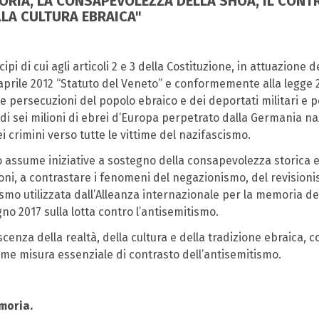
EMORIA, LA CONSAPEVOLEZZA DELLA SHOÀ, IL CON
LA CULTURA EBRAICA"
pi di cui agli articoli 2 e 3 della Costituzione, in attuazione de
7 aprile 2012 “Statuto del Veneto” e conformemente alla legge 20
 persecuzioni del popolo ebraico e dei deportati militari e poli
 sei milioni di ebrei d’Europa perpetrato dalla Germania nazi
 crimini verso tutte le vittime del nazifascismo.
eto assume iniziative a sostegno della consapevolezza storica
ioni, a contrastare i fenomeni del negazionismo, del revisioni
ismo utilizzata dall’Alleanza internazionale per la memoria de
o 2017 sulla lotta contro l’antisemitismo.
nza della realtà, della cultura e della tradizione ebraica, co
come misura essenziale di contrasto dell’antisemitismo.
moria.