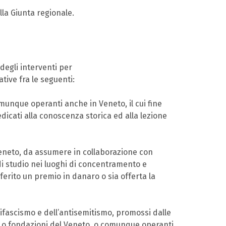
lla Giunta regionale.
degli interventi per
ative fra le seguenti:
munque operanti anche in Veneto, il cui fine
 dedicati alla conoscenza storica ed alla lezione
 Veneto, da assumere in collaborazione con
 di studio nei luoghi di concentramento e
onferito un premio in danaro o sia offerta la
azifascismo e dell’antisemitismo, promossi dalle
oni o fondazioni del Veneto, o comunque operanti