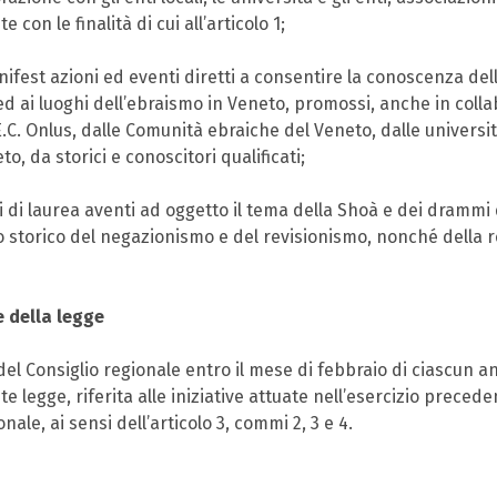
 con le finalità di cui all’articolo 1;
nifest azioni ed eventi diretti a consentire la conoscenza dell
 ed ai luoghi dell’ebraismo in Veneto, promossi, anche in col
Onlus, dalle Comunità ebraiche del Veneto, dalle università, 
 da storici e conoscitori qualificati;
esi di laurea aventi ad oggetto il tema della Shoà e dei dramm
 storico del negazionismo e del revisionismo, nonché della rea
ne della legge
a del Consiglio regionale entro il mese di febbraio di ciascun
e legge, riferita alle iniziative attuate nell’esercizio preceden
nale, ai sensi dell’articolo 3, commi 2, 3 e 4.