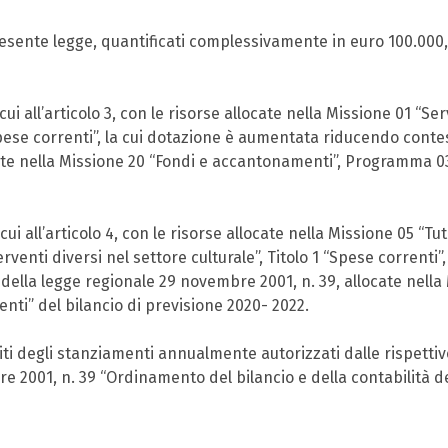
presente legge, quantificati complessivamente in euro 100.000,
ui all’articolo 3, con le risorse allocate nella Missione 01 “Serv
pese correnti”, la cui dotazione è aumentata riducendo contestu
te nella Missione 20 “Fondi e accantonamenti”, Programma 03 “A
ui all’articolo 4, con le risorse allocate nella Missione 05 “Tut
terventi diversi nel settore culturale”, Titolo 1 “Spese corren
0 della legge regionale 29 novembre 2001, n. 39, allocate nell
enti” del bilancio di previsione 2020- 2022.
miti degli stanziamenti annualmente autorizzati dalle rispettiv
re 2001, n. 39 “Ordinamento del bilancio e della contabilità d