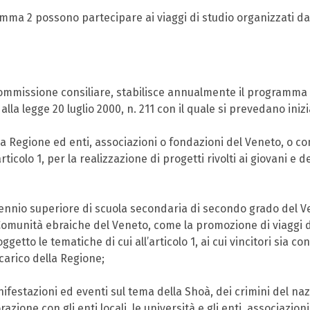
 comma 2 possono partecipare ai viaggi di studio organizzati da
commissione consiliare, stabilisce annualmente il programma 
lla legge 20 luglio 2000, n. 211 con il quale si prevedano inizi
a Regione ed enti, associazioni o fondazioni del Veneto, o co
’articolo 1, per la realizzazione di progetti rivolti ai giovani e
 triennio superiore di scuola secondaria di secondo grado del
e le Comunità ebraiche del Veneto, come la promozione di viaggi
ggetto le tematiche di cui all’articolo 1, ai cui vincitori sia c
carico della Regione;
anifestazioni ed eventi sul tema della Shoà, dei crimini del n
zione con gli enti locali, le università e gli enti, associazi