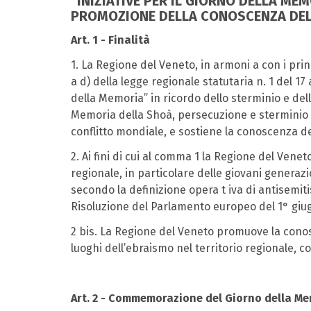
"INIZIATIVE PER IL GIORNO DELLA M
PROMOZIONE DELLA CONOSCENZA DEL
Art. 1 - Finalità
1. La Regione del Veneto, in armoni a con i princi
a d) della legge regionale statutaria n. 1 del 1
della Memoria” in ricordo dello sterminio e delle
Memoria della Shoà, persecuzione e sterminio di
conflitto mondiale, e sostiene la conoscenza dei
2. Ai fini di cui al comma 1 la Regione del Ven
regionale, in particolare delle giovani generaz
secondo la definizione opera t iva di antisemit
Risoluzione del Parlamento europeo del 1° giugn
2 bis. La Regione del Veneto promuove la conosce
luoghi dell’ebraismo nel territorio regionale, 
Art. 2 - Commemorazione del Giorno della Me