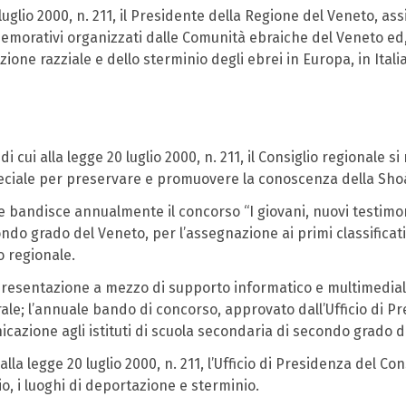
 luglio 2000, n. 211, il Presidente della Regione del Veneto, 
emorativi organizzati dalle Comunità ebraiche del Veneto ed, 
ione razziale e dello sterminio degli ebrei in Europa, in Itali
i cui alla legge 20 luglio 2000, n. 211, il Consiglio regionale 
ciale per preservare e promuovere la conoscenza della Shoà, 
l e bandisce annualmente il concorso “I giovani, nuovi testimon
ndo grado del Veneto, per l’assegnazione ai primi classificati
o regionale.
presentazione a mezzo di supporto informatico e multimediale, d
trale; l’annuale bando di concorso, approvato dall’Ufficio di Pr
icazione agli istituti di scuola secondaria di secondo grado de
lla legge 20 luglio 2000, n. 211, l’Ufficio di Presidenza del Co
o, i luoghi di deportazione e sterminio.