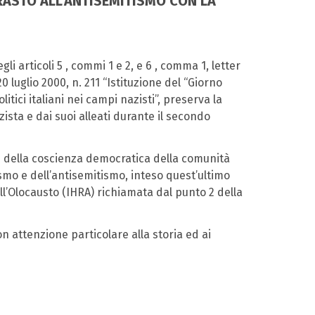
TRASTO ALL’ANTISEMITISMO CON LA
gli articoli 5 , commi 1 e 2, e 6 , comma 1, letter
 luglio 2000, n. 211 “Istituzione del “Giorno
tici italiani nei campi nazisti”, preserva la
sta e dai suoi alleati durante il secondo
 e della coscienza democratica della comunità
smo e dell’antisemitismo, inteso quest’ultimo
ll’Olocausto (IHRA) richiamata dal punto 2 della
n attenzione particolare alla storia ed ai