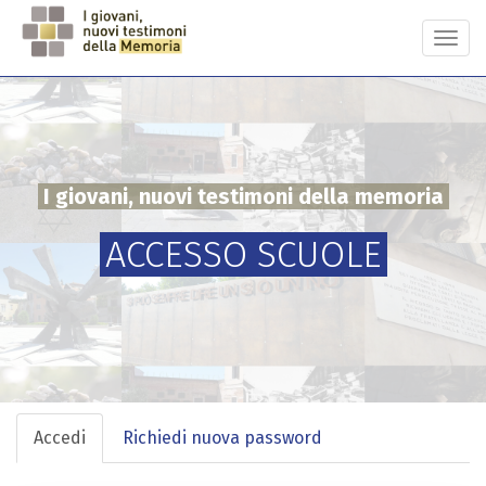
Salta
al
Togg
contenuto
navi
principale
I giovani, nuovi testimoni della memoria
ACCESSO SCUOLE
Schede
Accedi
(scheda
Richiedi nuova password
primarie
attiva)