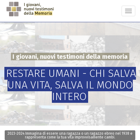
Salta
al
Togg
contenuto
navi
principale
I giovani, nuovi testimoni della memoria
RESTARE UMANI - CHI SALVA
UNA VITA, SALVA IL MONDO
INTERO
2023-2024 Immagina di essere una ragazza o un ragazzo ebreo nel 1938 e
rappresenta come la tua vita improvvisamente cambi.