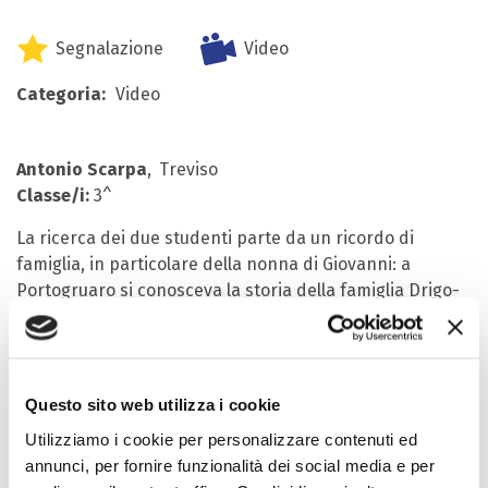
Segnalazione
Video
Categoria:
Video
Antonio Scarpa
Treviso
Classe/i:
3^
La ricerca dei due studenti parte da un ricordo di
famiglia, in particolare della nonna di Giovanni: a
Portogruaro si conosceva la storia della famiglia Drigo-
Bellio che aveva salvato i Falk, originari di Fiume, da una
deportazione certa. Il legame tra le due famiglie non si è
concluso con la fine della Seconda guerra mondiale, ma
si è rafforzato nel tempo, tanto che Federico Falk ha
Questo sito web utilizza i cookie
successivamente segnalato i suoi salvatori allo Yad
Utilizziamo i cookie per personalizzare contenuti ed
Vashem che li ha riconosciuti “giusti tra le nazioni”. Con
annunci, per fornire funzionalità dei social media e per
questo elaborato Vittoria e Giovanni si sono