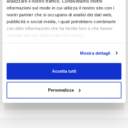
analizzare il nostro traffico. Condividiamo inoltre
immedesimati in Renata e Federico, due giovani ragazzi
informazioni sul modo in cui utilizza il nostro sito con i
come loro, per cercare di comprendere ciò che si prova
nostri partner che si occupano di analisi dei dati web,
quando la propria vita viene stravolta da un giorno
pubblicità e social media, i quali potrebbero combinarle
all’altro e per il bisogno di rinnovare la memoria di
con altre informazioni che ha fornito loro o che hanno
questi tragici fatti.
raccolto dal suo utilizzo dei loro servizi.
Mostra dettagli
Accetta tutti
ACCETTA I COOKIE
per
visualizzare il video
Personalizza